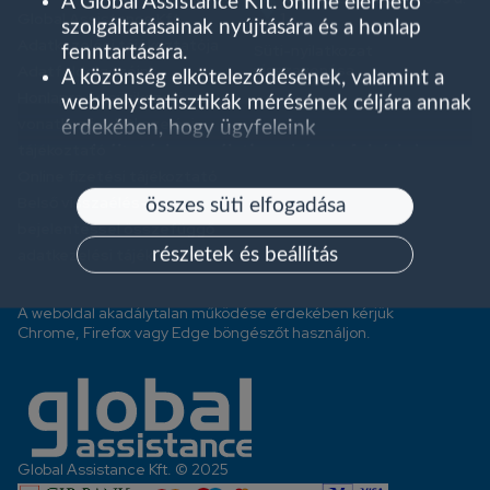
A Global Assistance Kft. online elérhető
1.
Global Assistance Kft.
szolgáltatásainak nyújtására és a honlap
Adatkezelési tájékoztatója
Süti-nyilatkozat
fenntartására.
visszavonása
Adatfeldolgozóink
A közönség elköteleződésének, valamint a
Honlapra és sütikezelésre
webhelystatisztikák mérésének céljára annak
vonatkozó adatkezelési
érdekében, hogy ügyfeleink
tájékoztató
szolgáltatáshasználati szokásait feltárjuk,
Online fizetési tájékoztató
hogy ezáltal javíthassuk szolgáltatásaink
Belső visszaélés-
minőségét.
összes süti elfogadása
Személyre szabott hirdetések
bejelentéssel összefüggő
megjelenítésére.
részletek és beállítás
adatkezelési tájékoztató
Az 'összes süti elfogadása' lehetőségre kattintva a
sütiket és adatokat a következőkre is
A weboldal akadálytalan működése érdekében kérjük
felhasználjuk:
Chrome, Firefox vagy Edge böngészőt használjon.
Szolgáltatásaink fejlesztése és javítása
Hirdetések megjelenítése és
hatékonyságának mérése
Személyre szabott hirdetések megjelenítése,
a beállításoktól függően
Global Assistance Kft. © 2025
A 'részletek és beállítás' lehetőség kiválasztásával