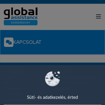
EGÉSZSÉGÜGY
KAPCSOLAT
ALOLDALAK
KARRIER
Hírek
Álláspályázatok kezelése,
Gy.I.K.
pályázók tájékoztatása
Klinika kereső
Pozícióink
Partnereink
Süti- és adatkezelés, érted
Visszaélés bejelentése