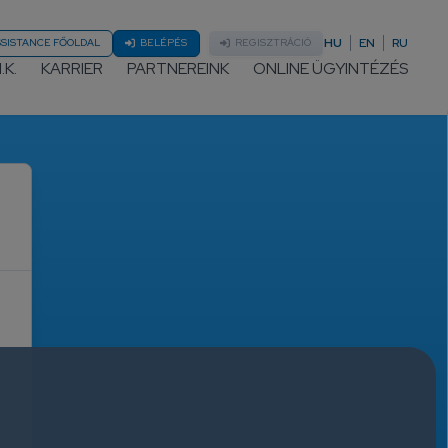
HU
EN
RU
SSISTANCE FŐOLDAL
BELÉPÉS
REGISZTRÁCIÓ
.K.
KARRIER
PARTNEREINK
ONLINE ÜGYINTÉZÉS