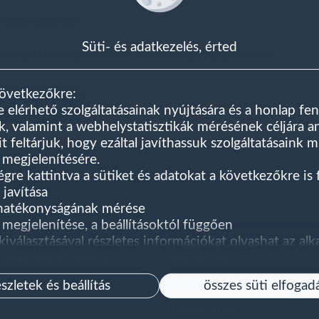
Emlékezz rám
Süti- és adatkezelés, érted
lfelejtettem a jelszavam
|
Nincs még regisztrációm
következőkre:
BELÉPÉS
e elérhető szolgáltatásainak nyújtására és a honlap fen
, valamint a webhelystatisztikák mérésének céljára 
it feltárjuk, hogy ezáltal javíthassuk szolgáltatásaink 
 megjelenítésére.
égre kattintva a sütiket és adatokat a következőkre is 
 javítása
 hatékonyságának mérése
megjelenítése, a beállításoktól függően
g kiválasztásával részletes információkat olvashat az al
TÁJÉKOZTATÓK
gy az adatvédelmi beállításokkal kapcsolatosan is. A v
tok kezelése, pályázók
Impresszum
ében érheti el a „Honlapra és sütikezelésre vonatkozó 
sa
Általános felhasználási feltét
észletek és beállítás
összes süti elfogad
Global Assistance Kft. Adatke
tájékoztatója