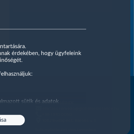
ntartására.
annak érdekében, hogy ügyfeleink
minőségét.
felhasználjuk:
kalmazott sütik és adatok
ELÉRHETŐSÉGEK
ellatasszervezo@globalassistance.hu
onatkozó adatkezelési tájékoztatót
+36 1 510 0050
adatkezelési tájékoztatóra” mutató
elek
ása
1082 Budapest, Baross u. 1.
zelési
Süti-nyilatkozat visszavonása